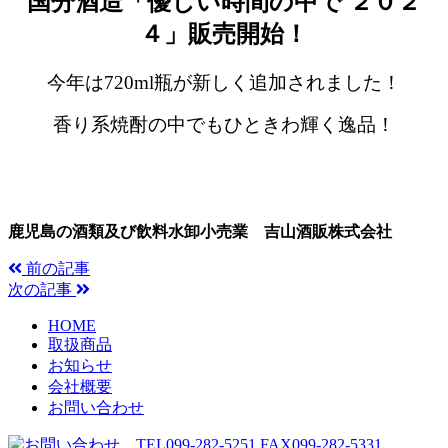
国分酒造「優しい時間の中で ２０２
４」販売開始！
今年は720ml瓶が新しく追加されました！
香り系焼酎の中でもひときわ輝く逸品！
鹿児島の酒類及び飲料水卸小売業 吉山酒販株式会社
前の記事
次の記事
HOME
取扱商品
お知らせ
会社概要
お問い合わせ