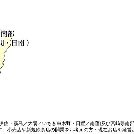
伊佐・霧島／大隅／いちき串木野・日置／南薩)及び宮崎県南部
す。小売店や新規飲食店の開業をお考えの方・現在お店を経営