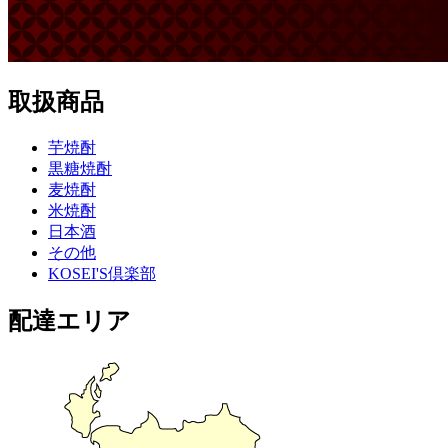
取扱商品
芋焼酎
黒糖焼酎
麦焼酎
米焼酎
日本酒
その他
KOSEI'S倶楽部
配達エリア